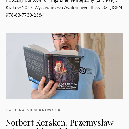
Pobożny buntownik i mąż znamienitej żony (zm. 999)",
Kraków 2017, Wydawnictwo Avalon, wyd. II, ss. 324, ISBN
978-83-7730-236-1
EWELINA SIEMIANOWSKA
Norbert Kersken, Przemysław