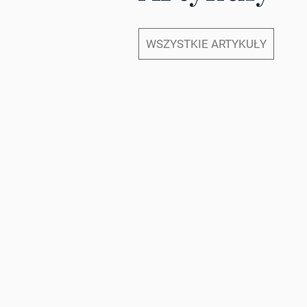
WSZYSTKIE ARTYKUŁY
06.08.2026
ARTUR FORYT
Jak wyglądała korona
Chrobrego? Nowe
tropy i hipotezy
22.07.2026