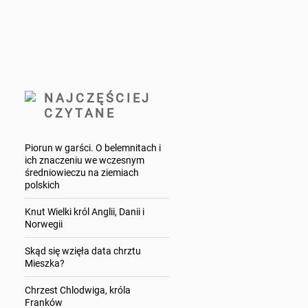
NAJCZĘŚCIEJ
CZYTANE
Piorun w garści. O belemnitach i
ich znaczeniu we wczesnym
średniowieczu na ziemiach
polskich
Knut Wielki król Anglii, Danii i
Norwegii
Skąd się wzięła data chrztu
Mieszka?
Chrzest Chlodwiga, króla
Franków