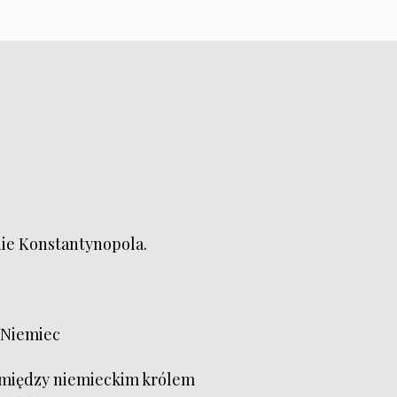
ie Konstantynopola.
 Niemiec
a między niemieckim królem