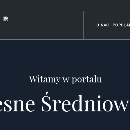
O NAS
POPULA
Witamy w portalu
sne Średniow