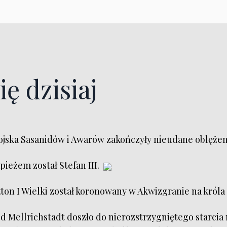
ię dzisiaj
jska Sasanidów i Awarów zakończyły nieudane oblężen
pieżem został Stefan III.
ton I Wielki został koronowany w Akwizgranie na króla
d Mellrichstadt doszło do nierozstrzygniętego starci