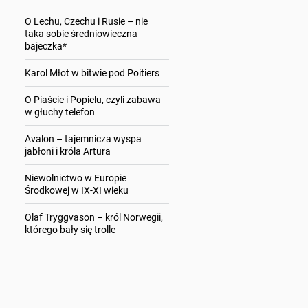
O Lechu, Czechu i Rusie – nie
taka sobie średniowieczna
bajeczka*
Karol Młot w bitwie pod Poitiers
O Piaście i Popielu, czyli zabawa
w głuchy telefon
Avalon – tajemnicza wyspa
jabłoni i króla Artura
Niewolnictwo w Europie
Środkowej w IX-XI wieku
Olaf Tryggvason – król Norwegii,
którego bały się trolle