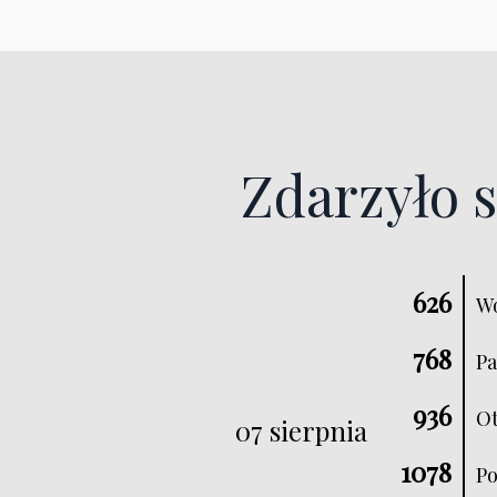
Zdarzyło s
626
Wo
768
Pa
936
Ot
07 sierpnia
1078
Po