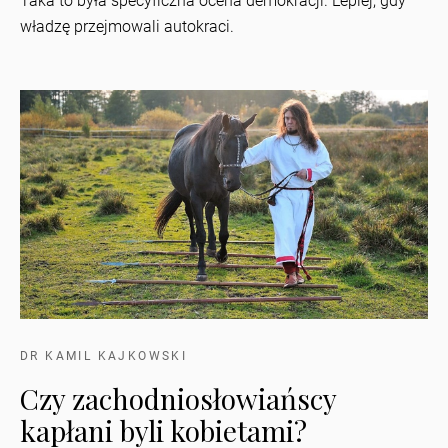
Taka to była specyficzna ocena demokracji. Lepiej, gdy
władzę przejmowali autokraci.
DR KAMIL KAJKOWSKI
Czy zachodniosłowiańscy
kapłani byli kobietami?